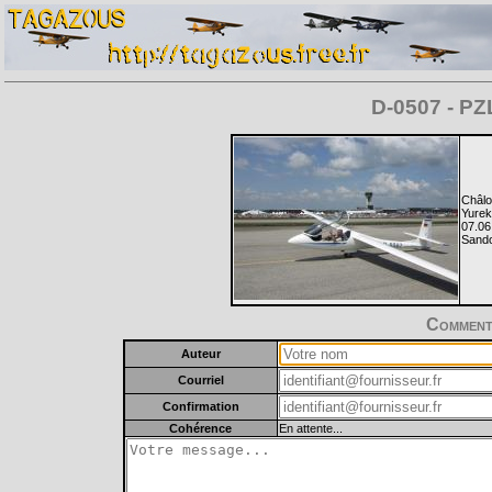
D-0507 - PZ
Châlo
Yurek
07.06
Sando
Commente
Auteur
Courriel
Confirmation
Cohérence
En attente...