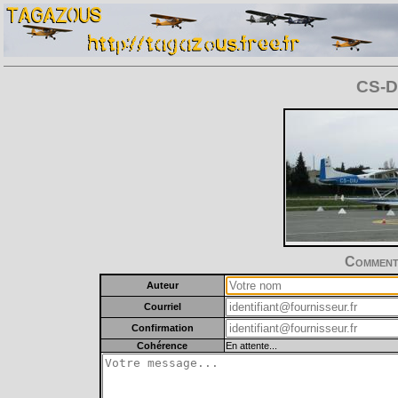
CS-DI
Commente
Auteur
Courriel
Confirmation
Cohérence
En attente...