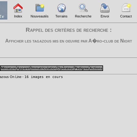
Index
Nouveautés
Terrains
Recherche
Envoi
Contact
Rappel des critères de recherche :
Afficher les tagazous mis en oeuvre par
A�ro-club de Niort
Miniature
Appareil
Immatriculation
Opérateur
Pedigree
Actions
azous On Line -
16 images en cours