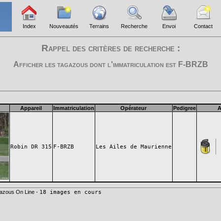
Index
Nouveautés
Terrains
Recherche
Envoi
Contact
Rappel des critères de recherche :
Afficher les tagazous dont l'immatriculation est
F-BRZB
Appareil
Immatriculation
Opérateur
Pedigree
A
Robin DR 315
F-BRZB
Les Ailes de Maurienne
azous On Line -
18 images en cours