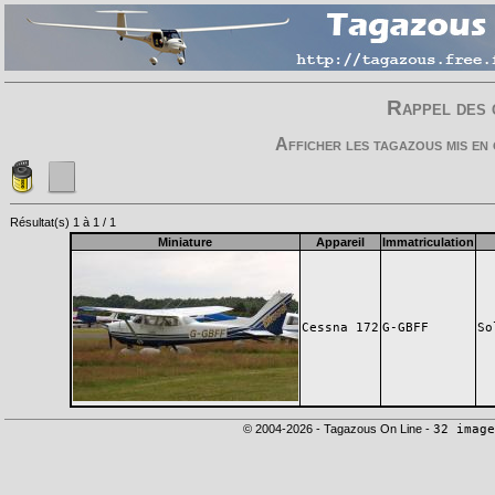
Rappel des 
Afficher les tagazous mis en
Résultat(s) 1 à 1 / 1
Miniature
Appareil
Immatriculation
Cessna 172
G-GBFF
So
© 2004-2026 - Tagazous On Line -
32 image