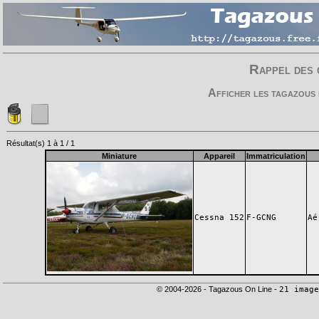
Rappel des 
Afficher les tagazous 
Résultat(s) 1 à 1 / 1
Miniature
Appareil
Immatriculation
Cessna 152
F-GCNG
Aé
© 2004-2026 - Tagazous On Line -
21 image