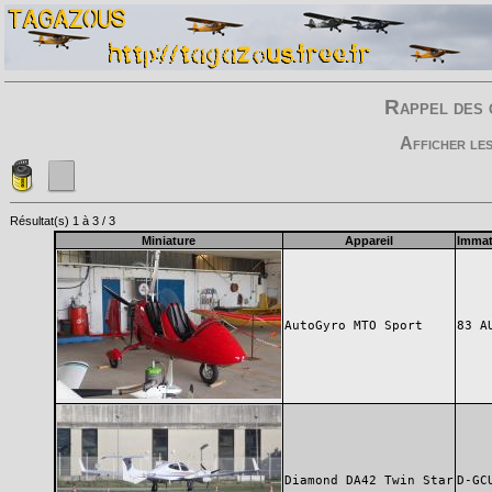
Rappel des 
Afficher le
Résultat(s) 1 à 3 / 3
Miniature
Appareil
Immat
AutoGyro MTO Sport
83 A
Diamond DA42 Twin Star
D-GC