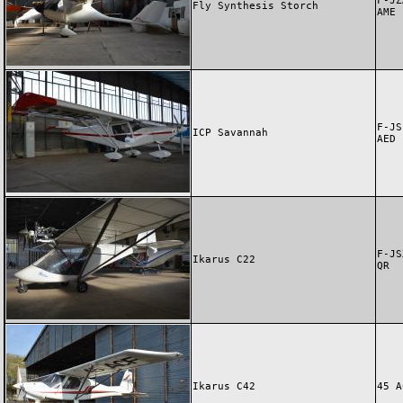
F-JZ
Fly Synthesis Storch
AME
F-JS
ICP Savannah
AED
F-JS
Ikarus C22
QR
Ikarus C42
45 A