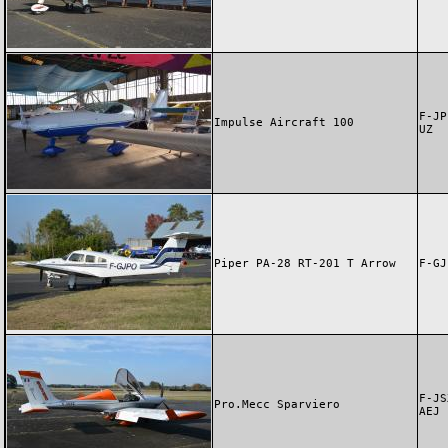
F-JP
Impulse Aircraft 100
UZ
Piper PA-28 RT-201 T Arrow
F-GJ
F-JS
Pro.Mecc Sparviero
AEJ