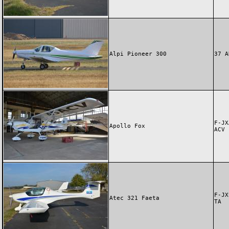
Alpi Pioneer 300
37 A
F-JX
Apollo Fox
ACV
F-JX
Atec 321 Faeta
TA