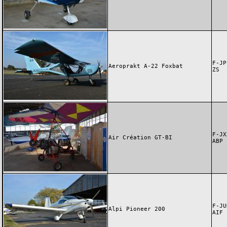
F-JP
Aeroprakt A-22 Foxbat
ZS
F-JX
Air Création GT-BI
ABP
F-JU
Alpi Pioneer 200
AIF