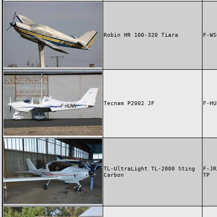
Robin HR 100-320 Tiara
F-WS
Tecnam P2002 JF
F-HU
TL-UltraLight TL-2000 Sting
F-JR
Carbon
TP