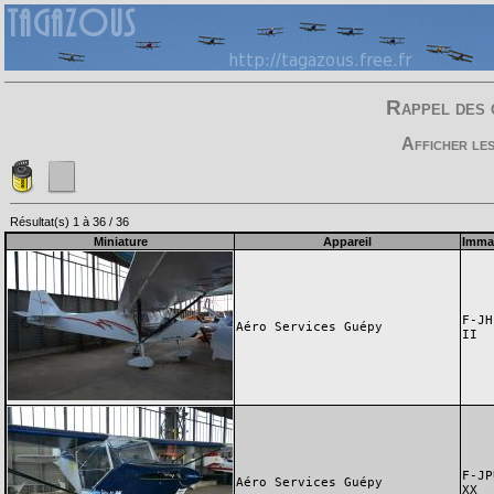
Rappel des 
Afficher le
Résultat(s) 1 à 36 / 36
Miniature
Appareil
Immat
F-JH
Aéro Services Guépy
II
F-JP
Aéro Services Guépy
XX