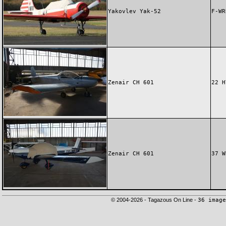
Yakovlev Yak-52
F-WR
Zenair CH 601
22 H
Zenair CH 601
37 W
© 2004-2026 - Tagazous On Line -
36 image