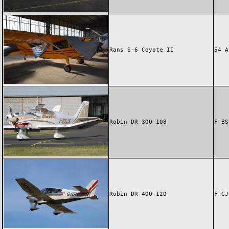
Rans S-6 Coyote II
54 A
Robin DR 300-108
F-BS
Robin DR 400-120
F-GJ