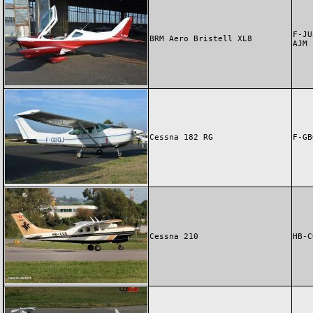
F-JU
BRM Aero Bristell XL8
AJM
Cessna 182 RG
F-GB
Cessna 210
HB-C