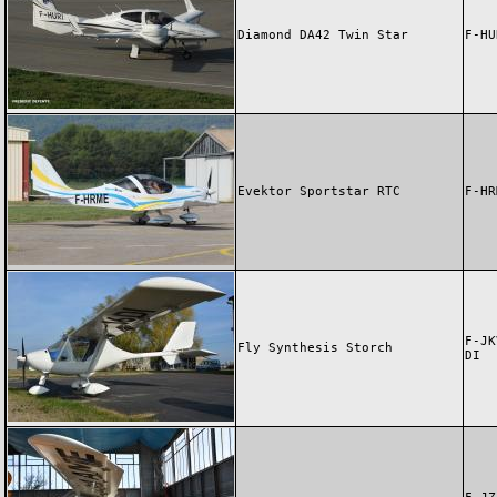
Diamond DA42 Twin Star
F-HU
Evektor Sportstar RTC
F-HR
F-JK
Fly Synthesis Storch
DI