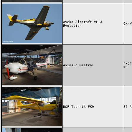
Aveko Aircraft VL-3
OK-W
Evolution
F-JF
Aviasud Mistral
KU
B&F Technik FK9
37 A