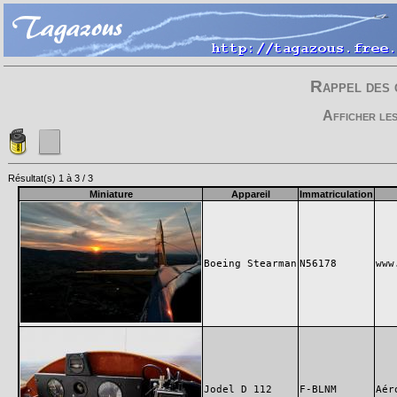
Rappel des 
Afficher le
Résultat(s) 1 à 3 / 3
Miniature
Appareil
Immatriculation
Boeing Stearman
N56178
www
Jodel D 112
F-BLNM
Aér