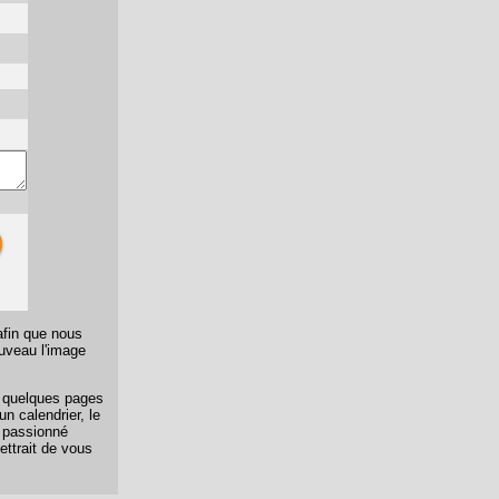
afin que nous
ouveau l'image
er quelques pages
n calendrier, le
n passionné
ettrait de vous