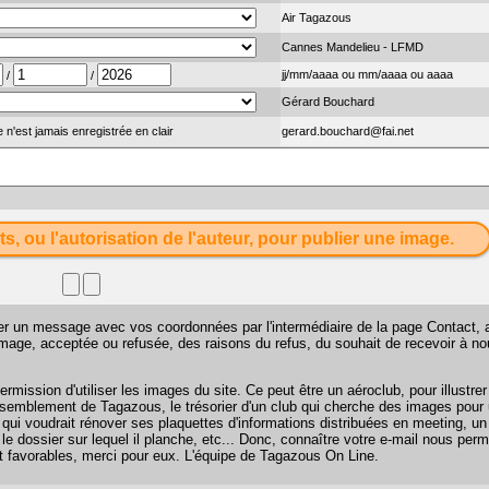
Air Tagazous
Cannes Mandelieu - LFMD
jj/mm/aaaa ou mm/aaaa ou aaaa
/
/
Gérard Bouchard
 n'est jamais enregistrée en clair
gerard.bouchard@fai.net
ts, ou l'autorisation de l'auteur, pour publier une image.
sser un message avec vos coordonnées par l'intermédiaire de la page
Contact
, 
 image, acceptée ou refusée, des raisons du refus, du souhait de recevoir à n
mission d'utiliser les images du site. Ce peut être un aéroclub, pour illustr
 rassemblement de Tagazous, le trésorier d'un club qui cherche des images pour u
 qui voudrait rénover ses plaquettes d'informations distribuées en meeting, u
 le dossier sur lequel il planche, etc... Donc, connaître votre e-mail nous perm
favorables, merci pour eux. L'équipe de Tagazous On Line.