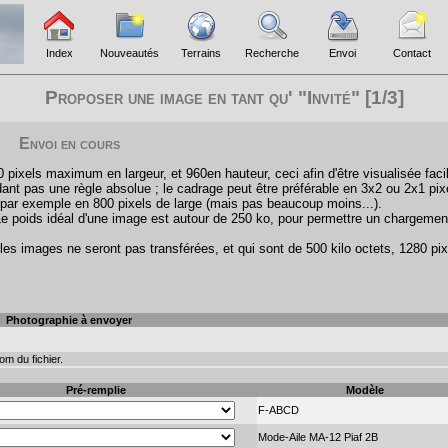
Index
Nouveautés
Terrains
Recherche
Envoi
Contact
Proposer une image en tant qu' "Invité" [1/3]
Envoi en cours
pixels maximum en largeur, et 960en hauteur, ceci afin d'être visualisée faci
ant pas une règle absolue ; le cadrage peut être préférable en 3x2 ou 2x1 pix
par exemple en 800 pixels de large (mais pas beaucoup moins...).
Le poids idéal d'une image est autour de 250 ko, pour permettre un chargemen
les images ne seront pas transférées, et qui sont de 500 kilo octets, 1280 pix
Photographie à envoyer
m du fichier.
Pré-remplie
Modèle
F-ABCD
Mode-Aile MA-12 Piaf 2B