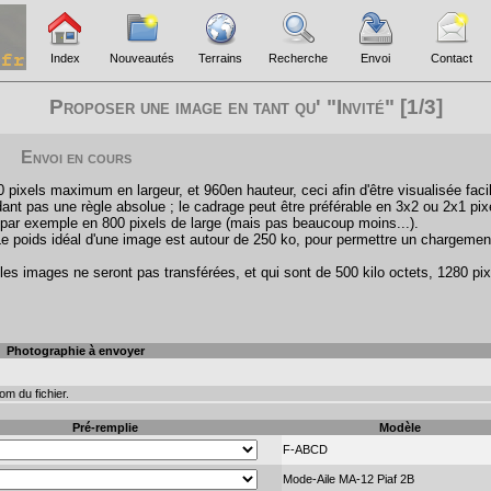
Index
Nouveautés
Terrains
Recherche
Envoi
Contact
Proposer une image en tant qu' "Invité" [1/3]
Envoi en cours
pixels maximum en largeur, et 960en hauteur, ceci afin d'être visualisée faci
ant pas une règle absolue ; le cadrage peut être préférable en 3x2 ou 2x1 pix
par exemple en 800 pixels de large (mais pas beaucoup moins...).
Le poids idéal d'une image est autour de 250 ko, pour permettre un chargemen
les images ne seront pas transférées, et qui sont de 500 kilo octets, 1280 pix
Photographie à envoyer
m du fichier.
Pré-remplie
Modèle
F-ABCD
Mode-Aile MA-12 Piaf 2B