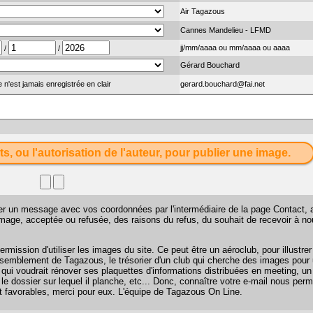
Air Tagazous
Cannes Mandelieu - LFMD
jj/mm/aaaa ou mm/aaaa ou aaaa
/
/
Gérard Bouchard
 n'est jamais enregistrée en clair
gerard.bouchard@fai.net
ts, ou l'autorisation de l'auteur, pour publier une image.
sser un message avec vos coordonnées par l'intermédiaire de la page
Contact
, 
 image, acceptée ou refusée, des raisons du refus, du souhait de recevoir à n
mission d'utiliser les images du site. Ce peut être un aéroclub, pour illustr
 rassemblement de Tagazous, le trésorier d'un club qui cherche des images pour u
 qui voudrait rénover ses plaquettes d'informations distribuées en meeting, u
 le dossier sur lequel il planche, etc... Donc, connaître votre e-mail nous perm
favorables, merci pour eux. L'équipe de Tagazous On Line.