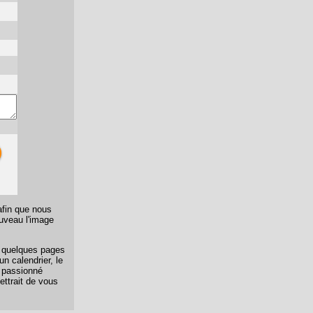
afin que nous
ouveau l'image
er quelques pages
n calendrier, le
n passionné
ettrait de vous