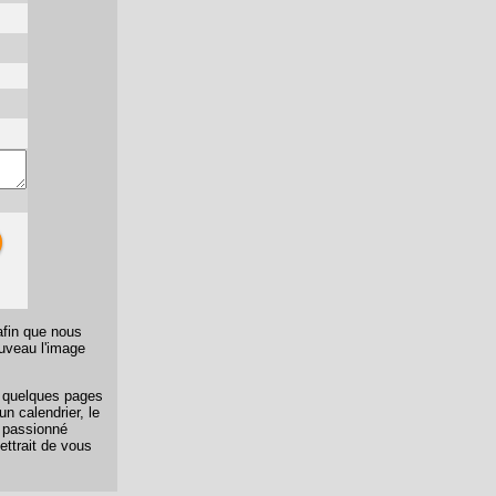
afin que nous
ouveau l'image
er quelques pages
n calendrier, le
n passionné
ettrait de vous