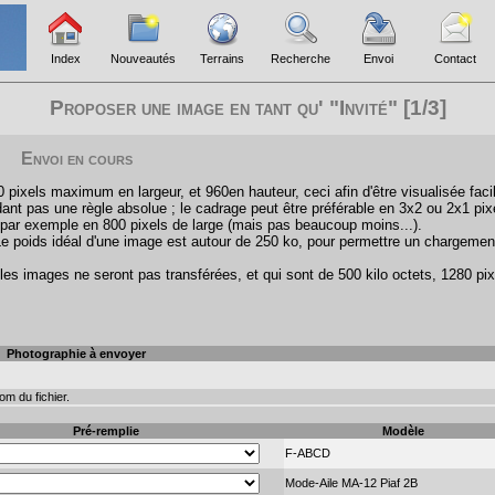
Index
Nouveautés
Terrains
Recherche
Envoi
Contact
Proposer une image en tant qu' "Invité" [1/3]
Envoi en cours
pixels maximum en largeur, et 960en hauteur, ceci afin d'être visualisée faci
ant pas une règle absolue ; le cadrage peut être préférable en 3x2 ou 2x1 pix
par exemple en 800 pixels de large (mais pas beaucoup moins...).
Le poids idéal d'une image est autour de 250 ko, pour permettre un chargemen
les images ne seront pas transférées, et qui sont de 500 kilo octets, 1280 pix
Photographie à envoyer
m du fichier.
Pré-remplie
Modèle
F-ABCD
Mode-Aile MA-12 Piaf 2B