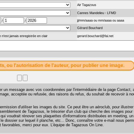
Air Tagazous
Cannes Mandelieu - LFMD
jj/mm/aaaa ou mm/aaaa ou aaaa
/
/
Gérard Bouchard
 n'est jamais enregistrée en clair
gerard.bouchard@fai.net
ts, ou l'autorisation de l'auteur, pour publier une image.
sser un message avec vos coordonnées par l'intermédiaire de la page
Contact
, 
 image, acceptée ou refusée, des raisons du refus, du souhait de recevoir à n
mission d'utiliser les images du site. Ce peut être un aéroclub, pour illustr
 rassemblement de Tagazous, le trésorier d'un club qui cherche des images pour u
 qui voudrait rénover ses plaquettes d'informations distribuées en meeting, u
 le dossier sur lequel il planche, etc... Donc, connaître votre e-mail nous perm
favorables, merci pour eux. L'équipe de Tagazous On Line.