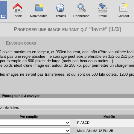
Index
Nouveautés
Terrains
Recherche
Envoi
Contact
Proposer une image en tant qu' "Invité" [1/3]
Envoi en cours
pixels maximum en largeur, et 960en hauteur, ceci afin d'être visualisée faci
ant pas une règle absolue ; le cadrage peut être préférable en 3x2 ou 2x1 pix
par exemple en 800 pixels de large (mais pas beaucoup moins...).
Le poids idéal d'une image est autour de 250 ko, pour permettre un chargemen
les images ne seront pas transférées, et qui sont de 500 kilo octets, 1280 pix
Photographie à envoyer
m du fichier.
Pré-remplie
Modèle
F-ABCD
Mode-Aile MA-12 Piaf 2B