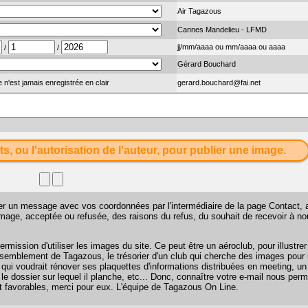
Air Tagazous
Cannes Mandelieu - LFMD
jj/mm/aaaa ou mm/aaaa ou aaaa
/
/
Gérard Bouchard
 n'est jamais enregistrée en clair
gerard.bouchard@fai.net
ts, ou l'autorisation de l'auteur, pour publier une image.
sser un message avec vos coordonnées par l'intermédiaire de la page
Contact
, 
 image, acceptée ou refusée, des raisons du refus, du souhait de recevoir à n
mission d'utiliser les images du site. Ce peut être un aéroclub, pour illustr
 rassemblement de Tagazous, le trésorier d'un club qui cherche des images pour u
 qui voudrait rénover ses plaquettes d'informations distribuées en meeting, u
 le dossier sur lequel il planche, etc... Donc, connaître votre e-mail nous perm
favorables, merci pour eux. L'équipe de Tagazous On Line.