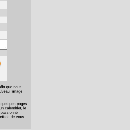
afin que nous
ouveau l'image
er quelques pages
n calendrier, le
n passionné
ettrait de vous