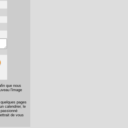
afin que nous
ouveau l'image
er quelques pages
n calendrier, le
n passionné
ettrait de vous