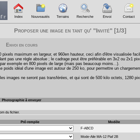
Index
Nouveautés
Terrains
Recherche
Envoi
Contact
Proposer une image en tant qu' "Invité" [1/3]
Envoi en cours
pixels maximum en largeur, et 960en hauteur, ceci afin d'être visualisée faci
ant pas une règle absolue ; le cadrage peut être préférable en 3x2 ou 2x1 pix
par exemple en 800 pixels de large (mais pas beaucoup moins...).
Le poids idéal d'une image est autour de 250 ko, pour permettre un chargemen
les images ne seront pas transférées, et qui sont de 500 kilo octets, 1280 pix
Photographie à envoyer
m du fichier.
Pré-remplie
Modèle
F-ABCD
Mode-Aile MA-12 Piaf 2B