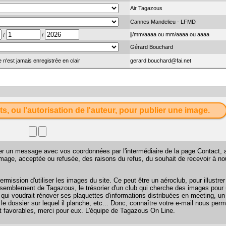
Air Tagazous
Cannes Mandelieu - LFMD
jj/mm/aaaa ou mm/aaaa ou aaaa
/
/
Gérard Bouchard
 n'est jamais enregistrée en clair
gerard.bouchard@fai.net
ts, ou l'autorisation de l'auteur, pour publier une image.
sser un message avec vos coordonnées par l'intermédiaire de la page
Contact
, 
 image, acceptée ou refusée, des raisons du refus, du souhait de recevoir à n
mission d'utiliser les images du site. Ce peut être un aéroclub, pour illustr
 rassemblement de Tagazous, le trésorier d'un club qui cherche des images pour u
 qui voudrait rénover ses plaquettes d'informations distribuées en meeting, u
 le dossier sur lequel il planche, etc... Donc, connaître votre e-mail nous perm
favorables, merci pour eux. L'équipe de Tagazous On Line.