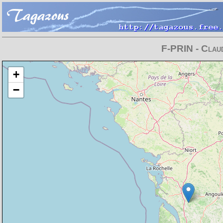
F-PRIN - Claud
Chargement de la carte en cours
+
−