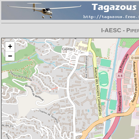
I-AESC - Pipe
Chargement de la carte en cours
+
−