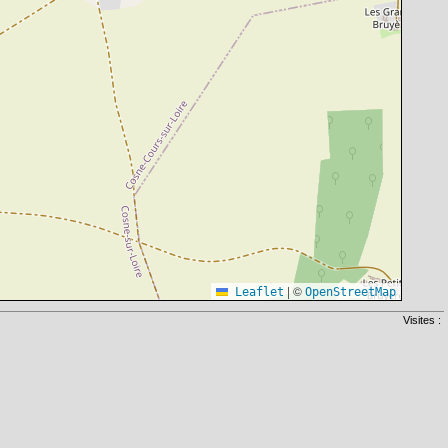
|
©
Leaflet
OpenStreetMap
Visites :