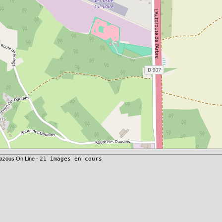
azous On Line -
21 images en cours