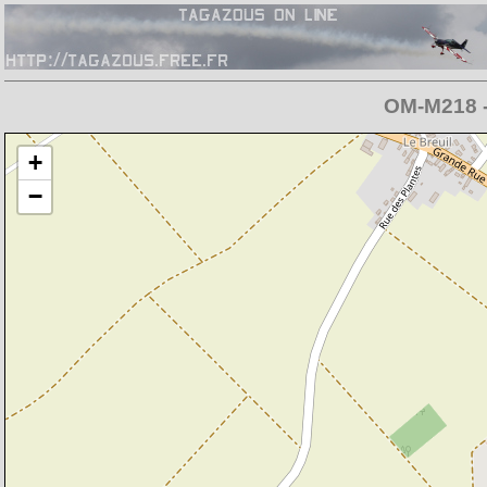
OM-M218 - 
Chargement de la carte en cours
+
−