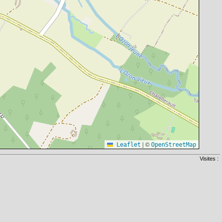
|
©
Leaflet
OpenStreetMap
Visites :