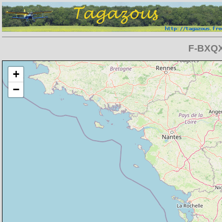
F-BXQX
Chargement de la carte en cours
+
−