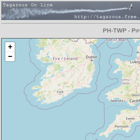
PH-TWP - Pip
Chargement de la carte en cours
+
−