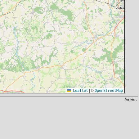
|
©
Leaflet
OpenStreetMap
Visites :