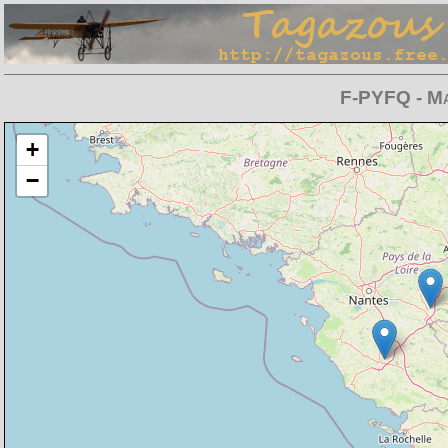
F-PYFQ - Ma
Chargement de la carte en cours
+
−