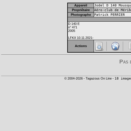
Appareil
Jodel D 140 Mousqu
Propriétaire
Aéro-club de Mérib
Photographe
Patrick PERRIER
D 140 E
n° 471
2005
LFKX 10.11.2021-
Actions
Pas 
© 2004-2026 - Tagazous On Line -
18 image