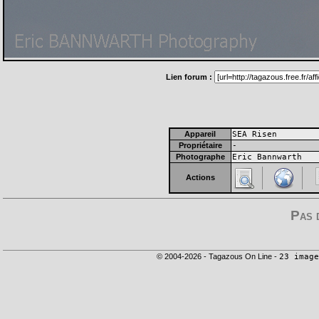
Lien forum :
Appareil
SEA Risen
Propriétaire
-
Photographe
Eric Bannwarth
Actions
Pas 
© 2004-2026 - Tagazous On Line -
23 image