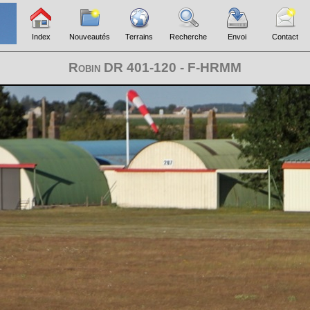
Index
Nouveautés
Terrains
Recherche
Envoi
Contact
Robin DR 401-120 - F-HRMM