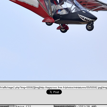
ppareil
Ikarus C22
Immatriculation
F-JIFJ/28 AMD