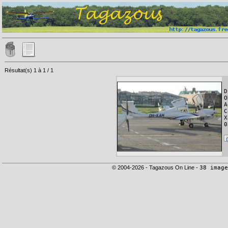
Résultat(s) 1 à 1 / 1
D
O
A
C
X
0
© 2004-2026 - Tagazous On Line -
38 image