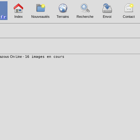
Index
Nouveautés
Terrains
Recherche
Envoi
Contact
azous On Line -
16 images en cours