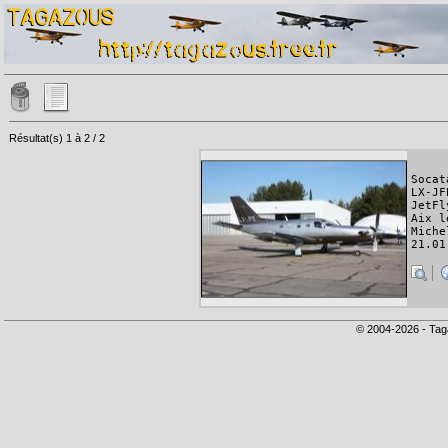
Résultat(s) 1 à 2 / 2
Socat
LX-JF
JetFl
Aix l
Miche
21.01
© 2004-2026 - Tag