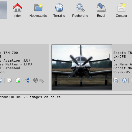
Index
Nouveautés
Terrains
Recherche
Envoi
Contact
a TBM 700
Socata TB
E
LX-JFE
y Aviation (LU)
-
es Milles - LFMA
Le Mans A
l Brossaud
Benoit Ma
.09
09.07.05
azous On Line -
25 images en cours