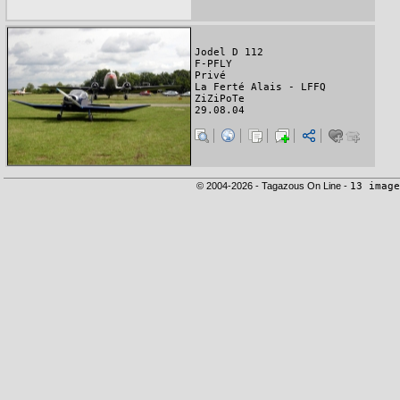
Jodel D 112
F-PFLY
Privé
La Ferté Alais - LFFQ
ZiZiPoTe
29.08.04
© 2004-2026 - Tagazous On Line -
13 image