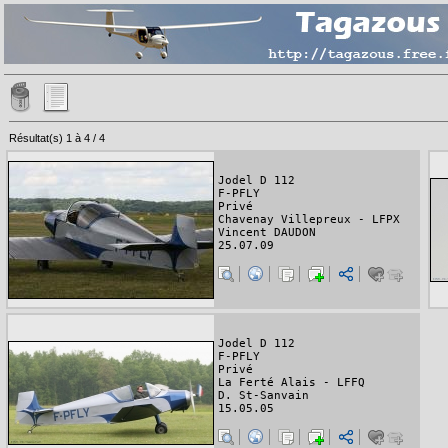
Résultat(s) 1 à 4 / 4
Jodel D 112
F-PFLY
Privé
Chavenay Villepreux - LFPX
Vincent DAUDON
25.07.09
Jodel D 112
F-PFLY
Privé
La Ferté Alais - LFFQ
D. St-Sanvain
15.05.05