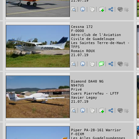
21.07.19
Cessna 172
F-OOOO
Aéro-club de l'Aviation
Civile de Guadeloupe
Les Saintes Terre-de-Haut -
TFFS
Romain ROUX
21.07.19
Diamond DA40 NG
N947US
Privé
Cuers Pierrefeu - LFTF
Xavier Legay
21.07.19
Piper PA-28-161 Warrior
F-OIXM
Les Ailes Guadeloupéennes