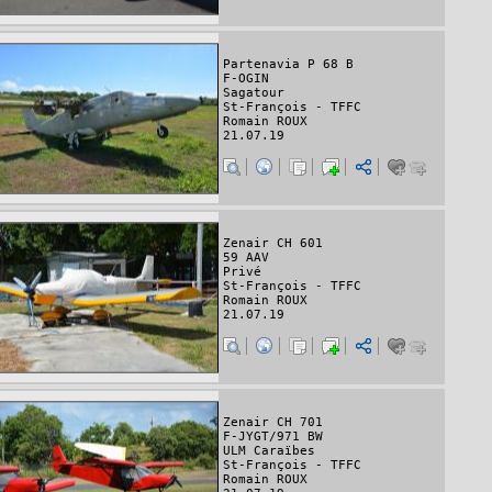
Partenavia P 68 B
F-OGIN
Sagatour
St-François - TFFC
Romain ROUX
21.07.19
Zenair CH 601
59 AAV
Privé
St-François - TFFC
Romain ROUX
21.07.19
Zenair CH 701
F-JYGT/971 BW
ULM Caraïbes
St-François - TFFC
Romain ROUX