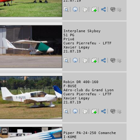
21.07.19
Interplane Skyboy
51 PG
Privé
Cuers Pierrefeu - LFTF
Xavier Legay
21.07.19
Robin DR 400-160
F-BUSE
Aéro-club du Grand Lyon
Cuers Pierrefeu - LFTF
Xavier Legay
21.07.19
Piper PA-24-250 Comanche
I-KOME