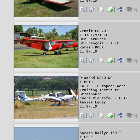
21.07.19
Zenair CH 701
F-JYQI/971 CC
ULM Caraïbes
St-François - TFFC
Romain ROUX
21.07.19
Diamond DA40 NG
F-HSTR
EATIS - European Aero
Training Institute
Strasbourg
Cuers Pierrefeu - LFTF
Xavier Legay
21.07.19
Socata Rallye 180 T
F-GFQE