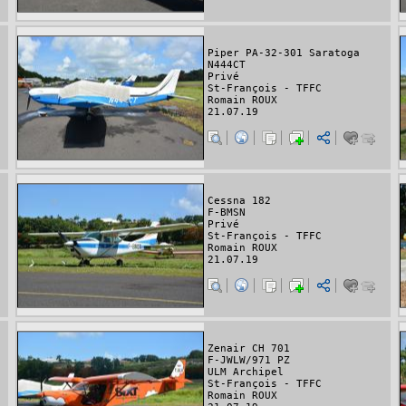
Piper PA-32-301 Saratoga
N444CT
Privé
St-François - TFFC
Romain ROUX
21.07.19
Cessna 182
F-BMSN
Privé
St-François - TFFC
Romain ROUX
21.07.19
Zenair CH 701
F-JWLW/971 PZ
ULM Archipel
St-François - TFFC
Romain ROUX