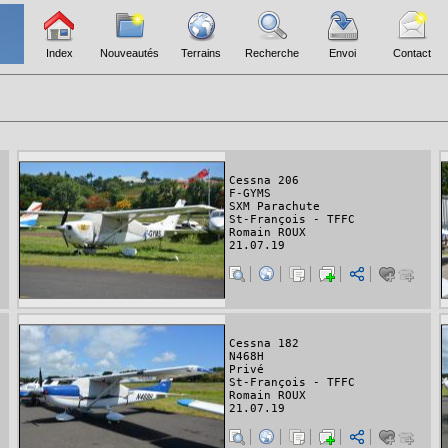
Index
Nouveautés
Terrains
Recherche
Envoi
Contact
Cessna 206
F-GYMS
SXM Parachute
St-François - TFFC
Romain ROUX
21.07.19
Cessna 182
N468H
Privé
St-François - TFFC
Romain ROUX
21.07.19