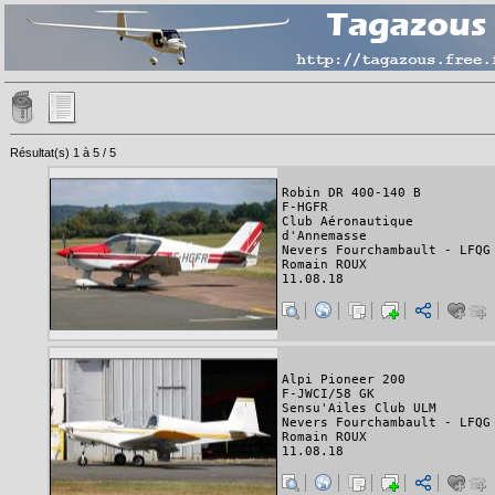
Résultat(s) 1 à 5 / 5
Robin DR 400-140 B
F-HGFR
Club Aéronautique
d'Annemasse
Nevers Fourchambault - LFQG
Romain ROUX
11.08.18
Alpi Pioneer 200
F-JWCI/58 GK
Sensu'Ailes Club ULM
Nevers Fourchambault - LFQG
Romain ROUX
11.08.18