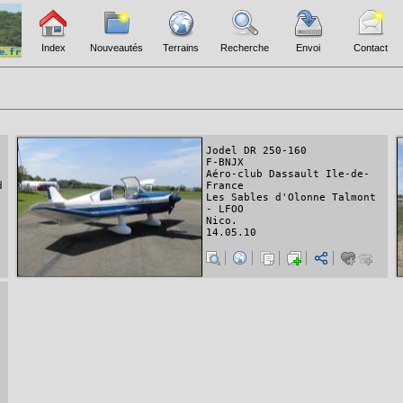
Index
Nouveautés
Terrains
Recherche
Envoi
Contact
Jodel DR 250-160
F-BNJX
Aéro-club Dassault Ile-de-
d
France
Les Sables d'Olonne Talmont
- LFOO
Nico.
14.05.10