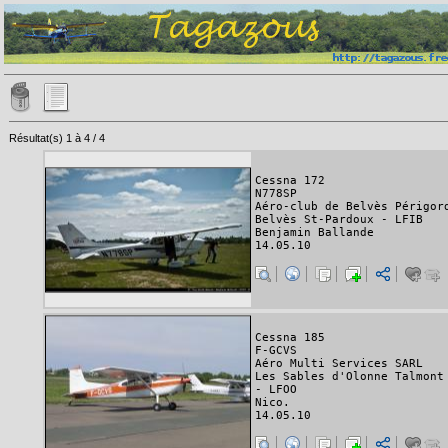
Résultat(s) 1 à 4 / 4
Cessna 172
N778SP
Aéro-club de Belvès Périgor
Belvès St-Pardoux - LFIB
Benjamin Ballande
14.05.10
Cessna 185
F-GCVS
Aéro Multi Services SARL
Les Sables d'Olonne Talmont
- LFOO
Nico.
14.05.10