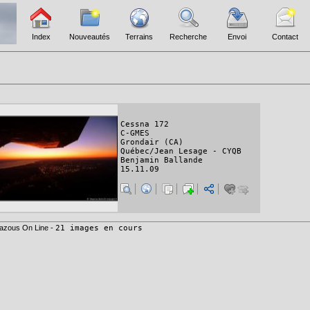
Index
Nouveautés
Terrains
Recherche
Envoi
Contact
Cessna 172
C-GMES
Grondair (CA)
Québec/Jean Lesage - CYQB
Benjamin Ballande
15.11.09
azous On Line -
21 images en cours