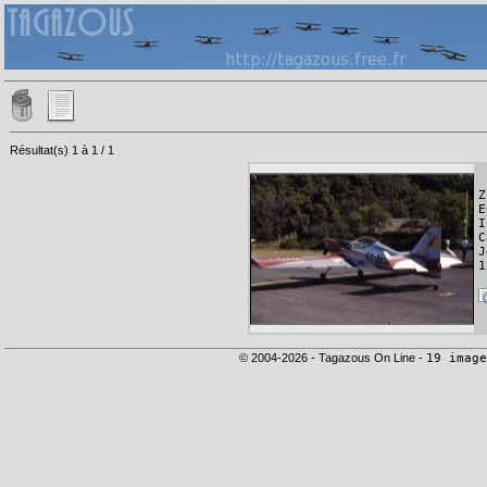
Résultat(s) 1 à 1 / 1
Z
E
I
C
J
1
© 2004-2026 - Tagazous On Line -
19 image