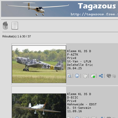
Résultat(s) 1 à 30 / 37
Klemm KL 35 D
F-AZTK
Privé
St-Yan - LFLN
Delehelle Eric
26.04.25
Klemm KL 35 D
D-ECIC
Privé
Hahnweide - EDST
D. St-Sanvain
11.09.16