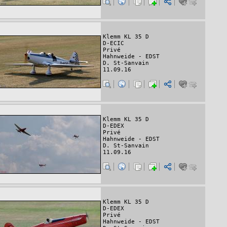
Klemm KL 35 D
D-ECIC
Privé
Hahnweide - EDST
D. St-Sanvain
11.09.16
Klemm KL 35 D
D-EDEX
Privé
Hahnweide - EDST
D. St-Sanvain
11.09.16
Klemm KL 35 D
D-EDEX
Privé
Hahnweide - EDST