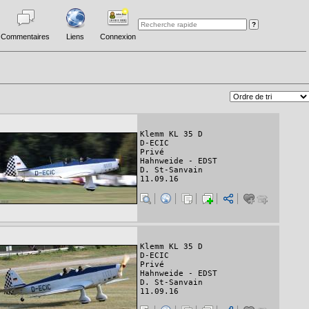
Commentaires
Liens
Connexion
Klemm KL 35 D
D-ECIC
Privé
Hahnweide - EDST
D. St-Sanvain
11.09.16
Klemm KL 35 D
D-ECIC
Privé
Hahnweide - EDST
D. St-Sanvain
11.09.16