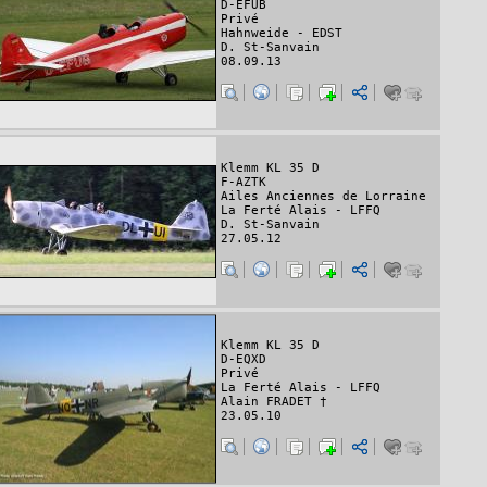
D-EFUB
Privé
Hahnweide - EDST
D. St-Sanvain
08.09.13
Klemm KL 35 D
F-AZTK
Ailes Anciennes de Lorraine
La Ferté Alais - LFFQ
D. St-Sanvain
27.05.12
Klemm KL 35 D
D-EQXD
Privé
La Ferté Alais - LFFQ
Alain FRADET †
23.05.10