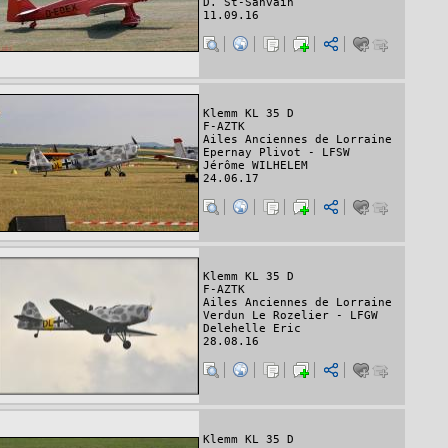
D. St-Sanvain
11.09.16
Klemm KL 35 D
F-AZTK
Ailes Anciennes de Lorraine
Epernay Plivot - LFSW
Jérôme WILHELEM
24.06.17
Klemm KL 35 D
F-AZTK
Ailes Anciennes de Lorraine
Verdun Le Rozelier - LFGW
Delehelle Eric
28.08.16
Klemm KL 35 D