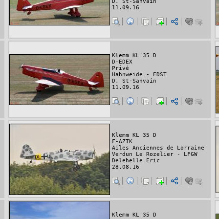
D. St-Sanvain
11.09.16
Klemm KL 35 D
D-EDEX
Privé
Hahnweide - EDST
D. St-Sanvain
11.09.16
Klemm KL 35 D
F-AZTK
Ailes Anciennes de Lorraine
Verdun Le Rozelier - LFGW
Delehelle Eric
28.08.16
Klemm KL 35 D