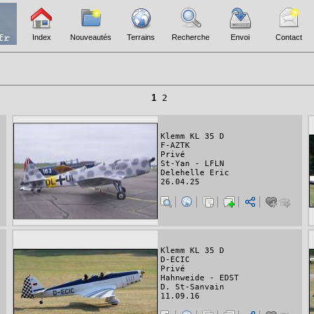
Index
Nouveautés
Terrains
Recherche
Envoi
Contact
1
2
Klemm KL 35 D
F-AZTK
Privé
St-Yan - LFLN
Delehelle Eric
26.04.25
Klemm KL 35 D
D-ECIC
Privé
Hahnweide - EDST
D. St-Sanvain
11.09.16