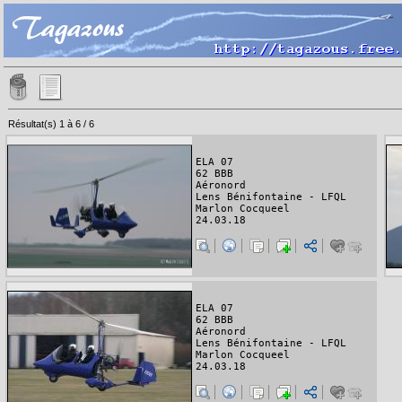
Résultat(s) 1 à 6 / 6
ELA 07
62 BBB
Aéronord
Lens Bénifontaine - LFQL
Marlon Cocqueel
24.03.18
ELA 07
62 BBB
Aéronord
Lens Bénifontaine - LFQL
Marlon Cocqueel
24.03.18