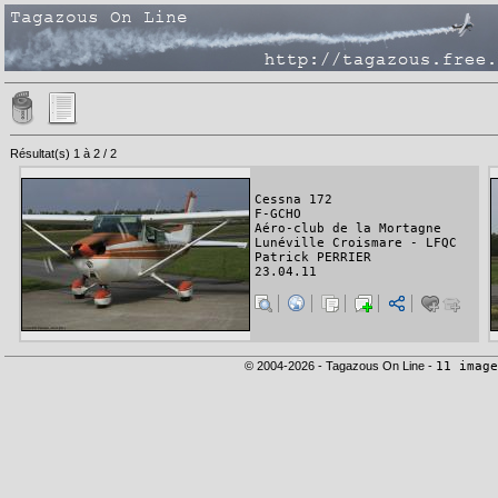
Résultat(s) 1 à 2 / 2
Cessna 172
F-GCHO
Aéro-club de la Mortagne
Lunéville Croismare - LFQC
Patrick PERRIER
23.04.11
© 2004-2026 - Tagazous On Line -
11 image