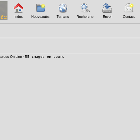
Index
Nouveautés
Terrains
Recherche
Envoi
Contact
azous On Line -
55 images en cours