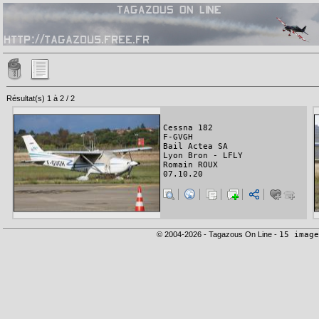
Résultat(s) 1 à 2 / 2
Cessna 182
F-GVGH
Bail Actea SA
Lyon Bron - LFLY
Romain ROUX
07.10.20
© 2004-2026 - Tagazous On Line -
15 image