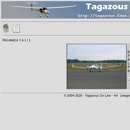
Résultat(s) 1 à 1 / 1
D
F
A
L
P
0
© 2004-2026 - Tagazous On Line -
44 image