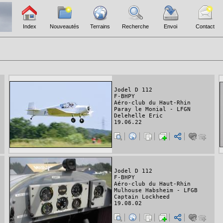
Index
Nouveautés
Terrains
Recherche
Envoi
Contact
Jodel D 112
F-BHPY
Aéro-club du Haut-Rhin
Paray le Monial - LFGN
Delehelle Eric
19.06.22
Jodel D 112
F-BHPY
Aéro-club du Haut-Rhin
Mulhouse Habsheim - LFGB
Captain Lockheed
19.08.02