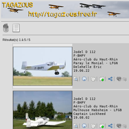
Résultat(s) 1 à 5 / 5
Jodel D 112
F-BHPY
Aéro-club du Haut-Rhin
Paray le Monial - LFGN
Delehelle Eric
19.06.22
Jodel D 112
F-BHPY
Aéro-club du Haut-Rhin
Mulhouse Habsheim - LFGB
Captain Lockheed
19.08.02