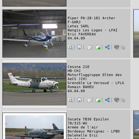
Piper PA-28-181 Archer
F-GHRJ
Letes SARL
Nangis Les Loges - LFAI
Eric FAVEREAU
04.04.09
Cessna 210
HB-CHJ
Motorfluggruppe Olten des
AeCS (CH)
Grenoble Le Versoud - LFLG
Romain BAHEU
04.04.09
Socata TB30 Epsilon
78/315-WU
Armée de l'air
Bordeaux Mérignac - LFBD
Delehelle Eric